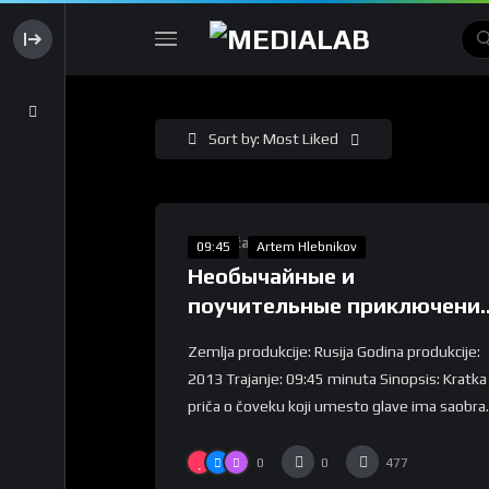
Sort by: Most Liked
%
0
Takmičarska Selekcija
09:45
Artem Hlebnikov
Необычайные и
поучительные приключени
господина Знака или
Zemlja produkcije: Rusija Godina produkcije:
вероломство образов
2013 Trajanje: 09:45 minuta Sinopsis: Kratka
priča o čoveku koji umesto glave ima saobra..
0
0
477