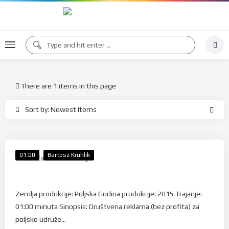
There are 1 items in this page
Sort by: Newest Items
%
70
01:00
Bartosz Kruhlik
Takmičarska Selekcija
Ad Rem – Boy
Zemlja produkcije: Poljska Godina produkcije: 2015 Trajanje:
01:00 minuta Sinopsis: Društvena reklama (bez profita) za
poljsko udruže...