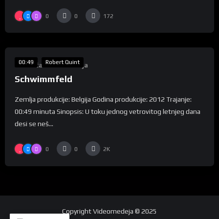
0
0
172
%
80
00:49
Robert Quint
Takmičarska Selekcija
Schwimmfeld
Zemlja produkcije: Belgija Godina produkcije: 2012 Trajanje:
00:49 minuta Sinopsis: U toku jednog vetrovitog letnjeg dana
desi se neš...
0
0
2K
Copyright
Videomedeja
© 2025