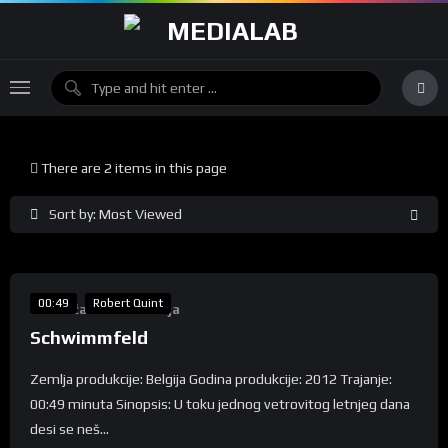
There are 2 items in this page
Sort by: Most Viewed
%
80
00:49
Robert Quint
Takmičarska Selekcija
Schwimmfeld
Zemlja produkcije: Belgija Godina produkcije: 2012 Trajanje:
00:49 minuta Sinopsis: U toku jednog vetrovitog letnjeg dana
desi se neš...