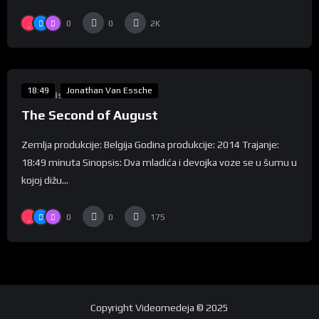
0
0
2K
%
0
18:49
Jonathan Van Essche
Lunartis
The Second of August
Zemlja produkcije: Belgija Godina produkcije: 2014 Trajanje:
18:49 minuta Sinopsis: Dva mladića i devojka voze se u šumu u
kojoj dižu...
0
0
175
Copyright
Videomedeja
© 2025