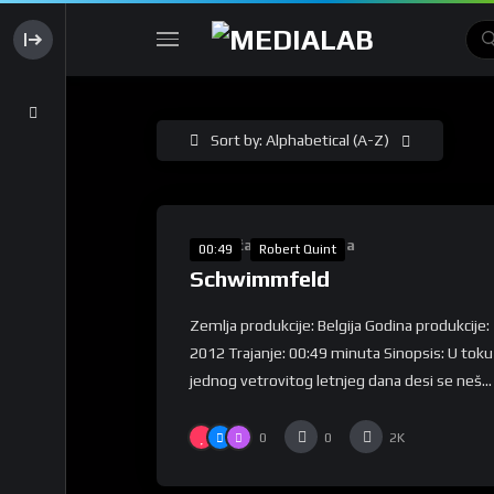
Sort by: Alphabetical (A-Z)
%
80
Takmičarska Selekcija
00:49
Robert Quint
Schwimmfeld
Zemlja produkcije: Belgija Godina produkcije:
2012 Trajanje: 00:49 minuta Sinopsis: U toku
jednog vetrovitog letnjeg dana desi se neš...
0
0
2K