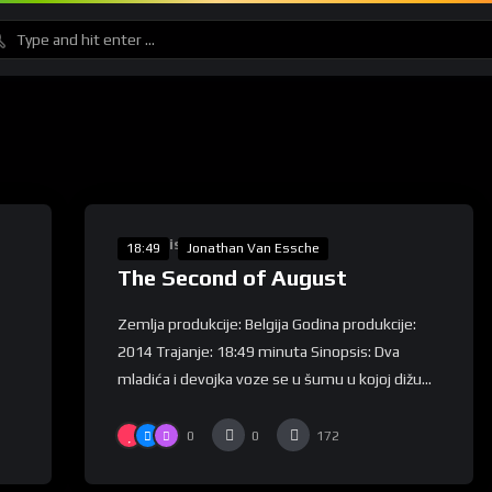
%
0
Lunartis
18:49
Jonathan Van Essche
The Second of August
Zemlja produkcije: Belgija Godina produkcije:
2014 Trajanje: 18:49 minuta Sinopsis: Dva
mladića i devojka voze se u šumu u kojoj dižu...
0
0
172