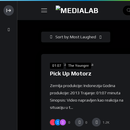
Sort by: Most Laughed
%
50
Takmičarska Selekcija
01:07
The Youngrrr
Pick Up Motorz
Zemlja produkcije: Indonezija Godina
produkcije: 2013 Trajanje: 01:07 minuta
Sinopsis: Video napravljen kao reakcija na
situaciju u t...
0
0
1.2K