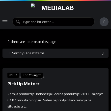
There are 1 items in this page
Sort by: Oldest Items
%
50
01:07
The Youngrrr
Takmičarska Selekcija
Pick Up Motorz
Zemlja produkcije: Indonezija Godina produkcije: 2013 Trajanje:
01:07 minuta Sinopsis: Video napravljen kao reakcija na
situaciju u t...