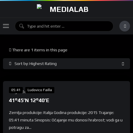
There are 1 items in this page
Sort by: Highest Rating
50
%
05:41
Ludovico Failla
Nagrađeni
41°45’N 12°40’E
Zemlja produkcije: Italija Godina produkcije: 2015 Trajanje:
05:41 minuta Sinopsis: Očajanje mu donosi hrabrost; vodi ga u
potragu za...