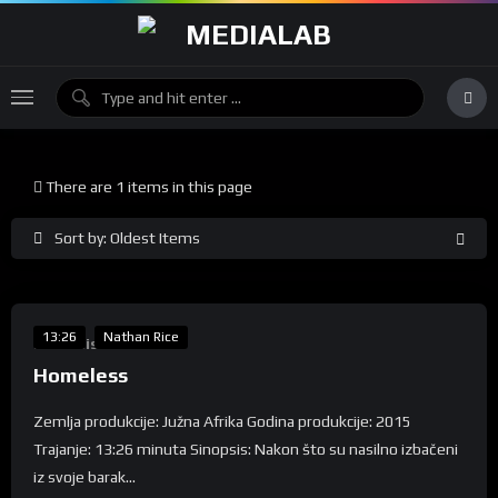
There are 1 items in this page
Sort by: Oldest Items
%
0
13:26
Nathan Rice
Lunartis
Homeless
Zemlja produkcije: Južna Afrika Godina produkcije: 2015
Trajanje: 13:26 minuta Sinopsis: Nakon što su nasilno izbačeni
iz svoje barak...