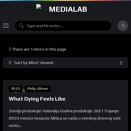
There are 1 items in this page
Sort by: Most Viewed
%
0
09:03
Philip Ullman
Nagrađeni
What Dying Feels Like
Zemlja produkcije: Holandija Godina produkcije: 2021 Trajanje:
09:03 minuta Sinopsis: Mišica se našla u sterilnoj dnevnoj sobi
recitu...