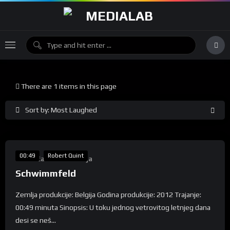
There are 1 items in this page
Sort by: Most Laughed
%
80
00:49
Robert Quint
Takmičarska Selekcija
Schwimmfeld
Zemlja produkcije: Belgija Godina produkcije: 2012 Trajanje:
00:49 minuta Sinopsis: U toku jednog vetrovitog letnjeg dana
desi se neš...