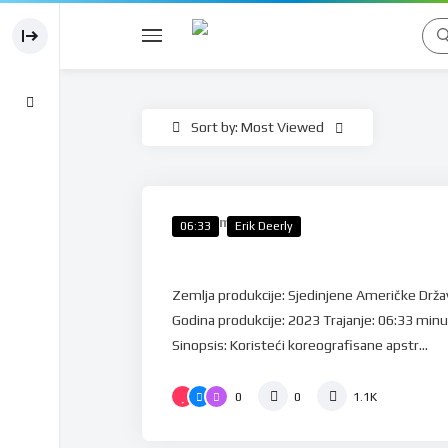
Sort by: Most Viewed
%
50
Program +
06:33
Erik Deerly
Infinity
Zemlja produkcije: Sjedinjene Američke Drž
Godina produkcije: 2023 Trajanje: 06:33 min
Sinopsis: Koristeći koreografisane apstr...
0
0
1.1K