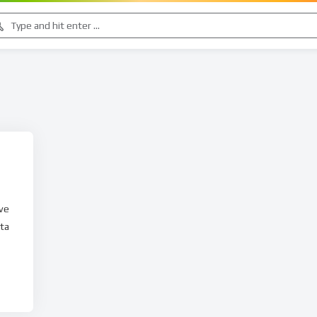
ave
uta