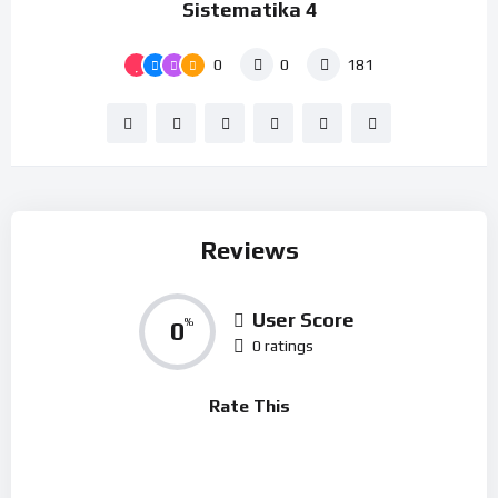
Sistematika 4
0
0
181
Reviews
User Score
0
%
0 ratings
Rate This