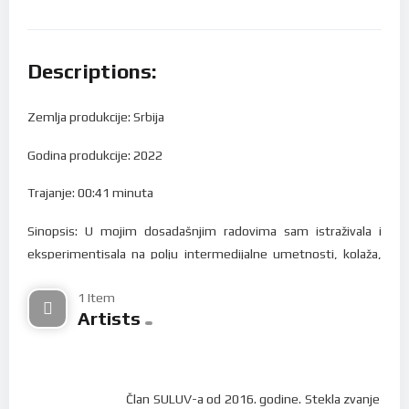
Descriptions:
Zemlja produkcije: Srbija
Godina produkcije: 2022
Trajanje: 00:41 minuta
Sinopsis: U mojim dosadašnjim radovima sam istraživala i
eksperimentisala na polju intermedijalne umetnosti, kolaža,
montaže i novih umetničkih medija, kao i digitalnih. Suština i
1 Item
motivi u radovima su napravljeni tragovima posmatranja pod
Artists
mikroskopom, a zatim su preneti u digitalne medije.
Sonja Bojanić
Član SULUV-a od 2016. godine. Stekla zvanje