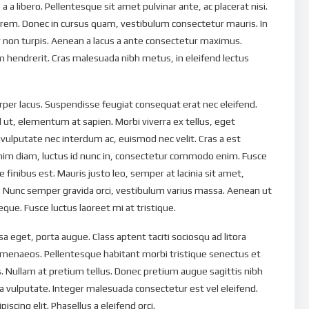
a a libero. Pellentesque sit amet pulvinar ante, ac placerat nisi.
orem. Donec in cursus quam, vestibulum consectetur mauris. In
 non turpis. Aenean a lacus a ante consectetur maximus.
 hendrerit. Cras malesuada nibh metus, in eleifend lectus
rper lacus. Suspendisse feugiat consequat erat nec eleifend.
d ut, elementum at sapien. Morbi viverra ex tellus, eget
vulputate nec interdum ac, euismod nec velit. Cras a est
enim diam, luctus id nunc in, consectetur commodo enim. Fusce
ue finibus est. Mauris justo leo, semper at lacinia sit amet,
i. Nunc semper gravida orci, vestibulum varius massa. Aenean ut
que. Fusce luctus laoreet mi at tristique.
a eget, porta augue. Class aptent taciti sociosqu ad litora
imenaeos. Pellentesque habitant morbi tristique senectus et
 Nullam at pretium tellus. Donec pretium augue sagittis nibh
a vulputate. Integer malesuada consectetur est vel eleifend.
scing elit. Phasellus a eleifend orci.