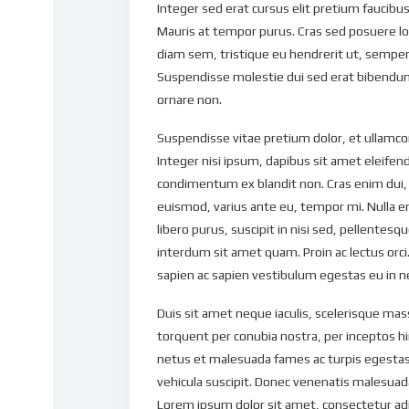
Integer sed erat cursus elit pretium faucibus 
Mauris at tempor purus. Cras sed posuere l
diam sem, tristique eu hendrerit ut, semper
Suspendisse molestie dui sed erat bibendum
ornare non.
Suspendisse vitae pretium dolor, et ullamco
Integer nisi ipsum, dapibus sit amet eleifen
condimentum ex blandit non. Cras enim dui, 
euismod, varius ante eu, tempor mi. Nulla 
libero purus, suscipit in nisi sed, pellentesq
interdum sit amet quam. Proin ac lectus orc
sapien ac sapien vestibulum egestas eu in ne
Duis sit amet neque iaculis, scelerisque mass
torquent per conubia nostra, per inceptos h
netus et malesuada fames ac turpis egestas.
vehicula suscipit. Donec venenatis malesuad
Lorem ipsum dolor sit amet, consectetur adipi