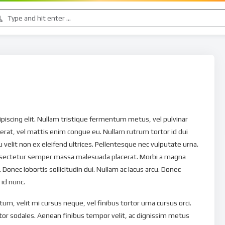
piscing elit. Nullam tristique fermentum metus, vel pulvinar
 erat, vel mattis enim congue eu. Nullam rutrum tortor id dui
u velit non ex eleifend ultrices. Pellentesque nec vulputate urna.
onsectetur semper massa malesuada placerat. Morbi a magna
onec lobortis sollicitudin dui. Nullam ac lacus arcu. Donec
 id nunc.
, velit mi cursus neque, vel finibus tortor urna cursus orci.
or sodales. Aenean finibus tempor velit, ac dignissim metus