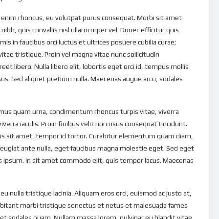
 enim rhoncus, eu volutpat purus consequat. Morbi sit amet
ibh, quis convallis nisl ullamcorper vel. Donec efficitur quis
is in faucibus orci luctus et ultrices posuere cubilia curae;
vitae tristique. Proin vel magna vitae nunc sollicitudin
et libero. Nulla libero elit, lobortis eget orci id, tempus mollis
ursus. Sed aliquet pretium nulla. Maecenas augue arcu, sodales
mus quam urna, condimentum rhoncus turpis vitae, viverra
viverra iaculis. Proin finibus velit non risus consequat tincidunt.
lis sit amet, tempor id tortor. Curabitur elementum quam diam,
eugiat ante nulla, eget faucibus magna molestie eget. Sed eget
ies ipsum. In sit amet commodo elit, quis tempor lacus. Maecenas
 nulla tristique lacinia. Aliquam eros orci, euismod ac justo at,
abitant morbi tristique senectus et netus et malesuada fames
quet sodales quam. Nullam massa lorem, pulvinar eu blandit vitae,