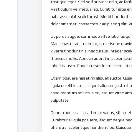
tristique eget. Sed sed pulvinar odio, ac faci
Vestibulum vel metus leo. Curabitur eros e
habitasse platea dictumst. Morbi tincidunt f
dolor sit amet, consectetur adipiscing elit. V
Ut purus augue, commodo vitae lobortis quis,
Maecenas ut auctor enim, scelerisque gravida
viverra tincidunt nisl nec cursus. Integer sce
rhoncus mollis. Aenean ac erat in sapien iac
lobortis justo. Donec cursus luctus sem, at u
Etiam posuere nisi at mi aliquet auctor. Quisq
ligula eu elit luctus, aliquet aliquam justo rh
condimentum ac luctus eu, aliquet vitae ant
vulputate.
Donec rhoncus lacus id enim varius, sit amet 
Curabitur a ligula posuere, aliquet neque nec
pharetra, scelerisque hendrerit leo. Quisque