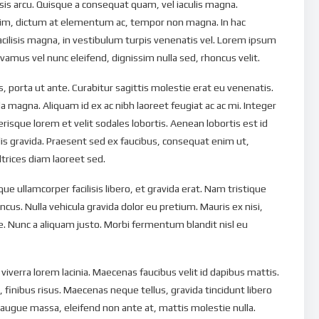
lisis arcu. Quisque a consequat quam, vel iaculis magna.
nim, dictum at elementum ac, tempor non magna. In hac
acilisis magna, in vestibulum turpis venenatis vel. Lorem ipsum
ivamus vel nunc eleifend, dignissim nulla sed, rhoncus velit.
 porta ut ante. Curabitur sagittis molestie erat eu venenatis.
 magna. Aliquam id ex ac nibh laoreet feugiat ac ac mi. Integer
lerisque lorem et velit sodales lobortis. Aenean lobortis est id
ulis gravida. Praesent sed ex faucibus, consequat enim ut,
ltrices diam laoreet sed.
ue ullamcorper facilisis libero, et gravida erat. Nam tristique
oncus. Nulla vehicula gravida dolor eu pretium. Mauris ex nisi,
e. Nunc a aliquam justo. Morbi fermentum blandit nisl eu
viverra lorem lacinia. Maecenas faucibus velit id dapibus mattis.
, finibus risus. Maecenas neque tellus, gravida tincidunt libero
 augue massa, eleifend non ante at, mattis molestie nulla.