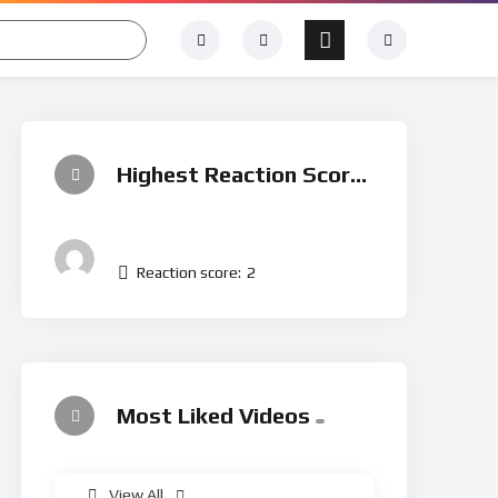
Highest Reaction Score
Videoart
Reaction score:
2
Most Liked Videos
%
75
View All