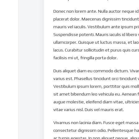
Donec non lorem ante. Nulla auctor neque id
placerat dolor. Maecenas dignissim tincidunt n
mauris vel iaculis. Vestibulum ante ipsum prim
Suspendisse potenti. Mauris iaculis id libero 
ullamcorper. Quisque ut luctus massa, et laore
lacus. Curabitur sollicitudin et purus quis c
facilisis mi ut, fringilla porta dolor.
Duis aliquet diam eu commodo dictum. Viva
varius est. Phasellus tincidunt orci tincidunt 
Vestibulum ipsum lorem, porttitor quis mol
sit amet bibendum leo vehicula eu. Aenean f
augue molestie, eleifend diam vitae, ultric
vitae varius nisl. Duis vel mauris erat.
Vivamus non lacinia diam. Fusce eget massa eu
consectetur dignissim odio. Pellentesque h
ac turpis egestas. In non aliquet neque, ali